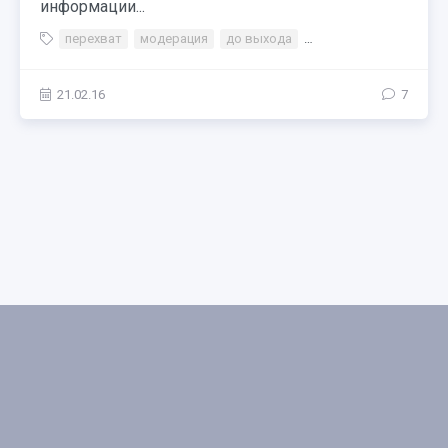
информации...
перехват
модерация
до выхода
до публикации
авит
21.02.16
7