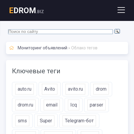
E
DROM
.BIZ
Мониторинг объявлений
» Облако тегов
Ключевые теги
auto.ru
Avito
avito.ru
drom
drom.ru
email
Icq
parser
sms
Super
Telegram-бот