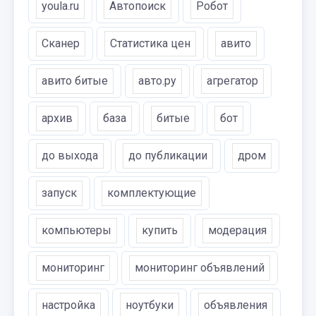
youla.ru
Автопоиск
Робот
Сканер
Статистика цен
авито
авито битые
авто.ру
агрегатор
архив
база
битые
бот
до выхода
до публикации
дром
запуск
комплектующие
компьютеры
купить
модерация
мониторинг
мониторинг объявлений
настройка
ноутбуки
объявления